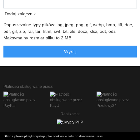
Dodaj załącznik
Dopuszczalne typy plików: jpg, jpeg, png, gif, webp, bmp, tiff, doc,
pdf, gif, zip, rar, tar, html, swf, txt, xls, docx, xlsx, odt, ods
Maksymalny rozmiar pliku to 2 MB
Wyślij
Płatności obsługiwane przez:
Realizacja:
Strona plwww.pl wykorzystuje pliki cookies w celu dostosowania treści