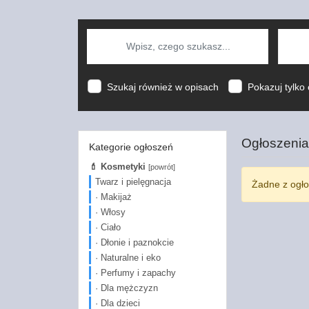
Szukaj również w opisach
Pokazuj tylko 
Ogłoszenia
Kategorie ogłoszeń
💄 Kosmetyki
[powrót]
Twarz i pielęgnacja
Żadne z ogło
· Makijaż
· Włosy
· Ciało
· Dłonie i paznokcie
· Naturalne i eko
· Perfumy i zapachy
· Dla mężczyzn
· Dla dzieci