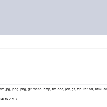
 jpg, jpeg, png, gif, webp, bmp, tiff, doc, pdf, gif, zip, rar, tar, html, swf
iku to 2 MB