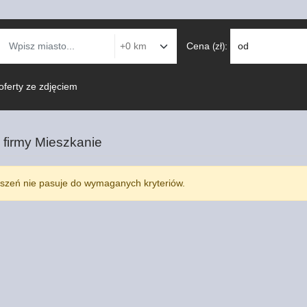
Cena
:
od
(zł)
oferty ze zdjęciem
 firmy
Mieszkanie
szeń nie pasuje do wymaganych kryteriów.