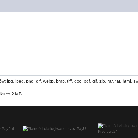
 jpg, jpeg, png, gif, webp, bmp, tiff, doc, pdf, gif, zip, rar, tar, html, swf
iku to 2 MB