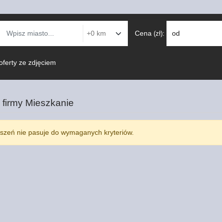
Cena
:
od
(zł)
oferty ze zdjęciem
 firmy
Mieszkanie
szeń nie pasuje do wymaganych kryteriów.