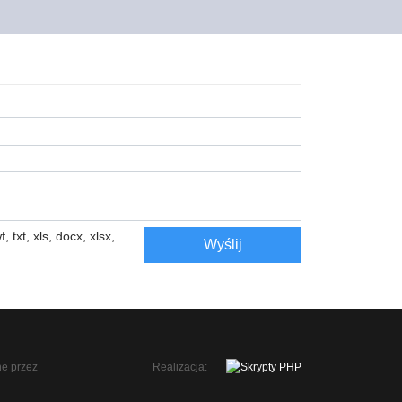
, txt, xls, docx, xlsx,
Wyślij
Realizacja: