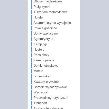
Obozy młodzieżowe
Pielgrzymki
Turystyka motocyklowa
Hotele
Apartamenty do wynajęcia
Pokoje gościnne
Domy wakacyjne
Agroturystyka
Kempingi
Hostele
Pensjonaty
Zamki i pałace
Domki letniskowe
Motele
Schroniska
Kwatery prywatne
Ośrodki wypoczynkowe
Wycieczki
Przewodnicy turystyczni
Transport
Atrakcje turystyczne