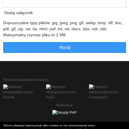
Dodaj załącznik
Dopuszczalne typy plików: jpg, jpeg, png, gif, webp, bmp, tiff, doc,
pdf, gif, zip, rar, tar, html, swf, txt, xls, docx, xlsx, odt, ods
Maksymalny rozmiar pliku to 2 MB
Wyślij
Płatności obsługiwane przez:
Realizacja:
Strona plwww.pl wykorzystuje pliki cookies w celu dostosowania treści