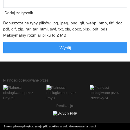
Dodaj załącznik
Dopuszczalne typy plików: jpg, jpeg, png, gif, webp, bmp, tiff, doc,
pdf, gif, zip, rar, tar, html, swf, txt, xls, docx, xlsx, odt, ods
Maksymalny rozmiar pliku to 2 MB
Wyślij
Płatności obsługiwane przez:
Realizacja:
Strona plwww.pl wykorzystuje pliki cookies w celu dostosowania treści