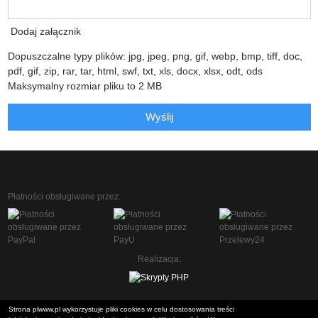
Dodaj załącznik
Dopuszczalne typy plików: jpg, jpeg, png, gif, webp, bmp, tiff, doc,
pdf, gif, zip, rar, tar, html, swf, txt, xls, docx, xlsx, odt, ods
Maksymalny rozmiar pliku to 2 MB
Wyślij
Płatności obsługiwane przez:
Realizacja:
Strona plwww.pl wykorzystuje pliki cookies w celu dostosowania treści