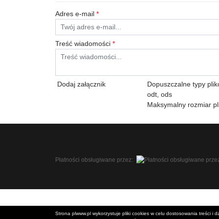
Adres e-mail
*
Treść wiadomości
*
Dodaj załącznik
Dopuszczalne typy plików:
odt, ods
Maksymalny rozmiar pl
Płatności obsługiwane przez:
Strona plwww.pl wykorzystuje pliki cookies w celu dostosowania treści i