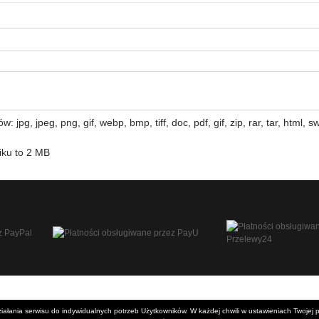
 jpg, jpeg, png, gif, webp, bmp, tiff, doc, pdf, gif, zip, rar, tar, html, swf
iku to 2 MB
 działania serwisu do indywidualnych potrzeb Użytkowników. W każdej chwili w ustawieniach Twojej