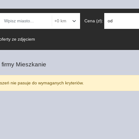
Cena
:
od
(zł)
oferty ze zdjęciem
 firmy
Mieszkanie
szeń nie pasuje do wymaganych kryteriów.