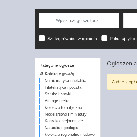
Szukaj również w opisach
Pokazuj tylko 
Ogłoszenia
Kategorie ogłoszeń
🎨 Kolekcje
[powrót]
· Numizmatyka i notafilia
Żadne z ogło
· Filatelistyka i poczta
· Sztuka i antyki
· Vintage i retro
· Kolekcje tematyczne
· Modelarstwo i miniatury
· Karty kolekcjonerskie
· Naturalia i geologia
· Kolekcje regionalne i ludowe