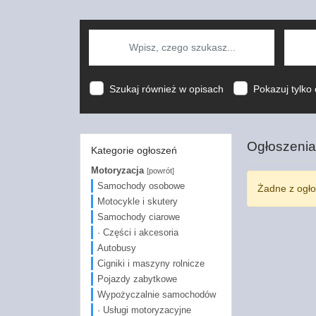
Szukaj również w opisach
Pokazuj tylko 
Ogłoszenia
Kategorie ogłoszeń
Motoryzacja
[powrót]
Samochody osobowe
Żadne z ogło
Motocykle i skutery
Samochody ciarowe
· Części i akcesoria
Autobusy
Cigniki i maszyny rolnicze
Pojazdy zabytkowe
Wypożyczalnie samochodów
· Usługi motoryzacyjne