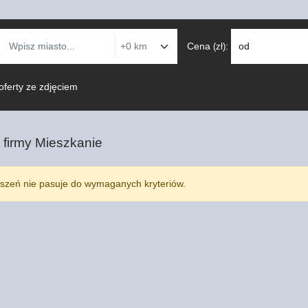
Cena
:
od
(zł)
oferty ze zdjęciem
 firmy
Mieszkanie
szeń nie pasuje do wymaganych kryteriów.