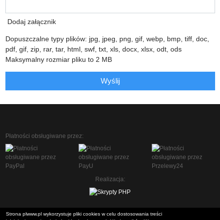
Dodaj załącznik
Dopuszczalne typy plików: jpg, jpeg, png, gif, webp, bmp, tiff, doc,
pdf, gif, zip, rar, tar, html, swf, txt, xls, docx, xlsx, odt, ods
Maksymalny rozmiar pliku to 2 MB
Wyślij
Płatności obsługiwane przez:
Realizacja:
Strona plwww.pl wykorzystuje pliki cookies w celu dostosowania treści