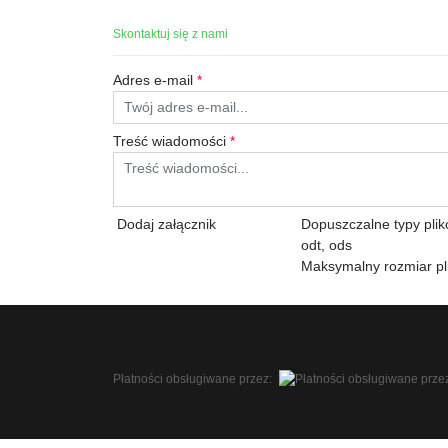
Skontaktuj się z nami
Adres e-mail
*
Treść wiadomości
*
Dodaj załącznik
Dopuszczalne typy plików:
odt, ods
Maksymalny rozmiar pl
Płatności obsługiwane przez: