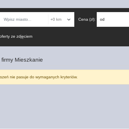
Cena
:
od
(zł)
oferty ze zdjęciem
 firmy
Mieszkanie
szeń nie pasuje do wymaganych kryteriów.