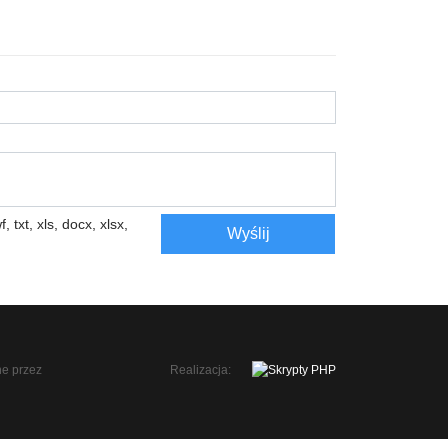
, txt, xls, docx, xlsx,
Wyślij
Realizacja: