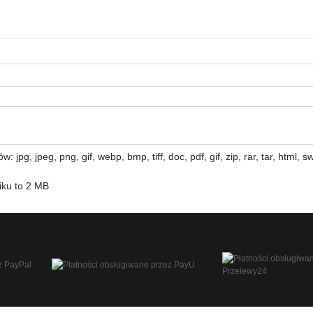
 jpg, jpeg, png, gif, webp, bmp, tiff, doc, pdf, gif, zip, rar, tar, html, swf
iku to 2 MB