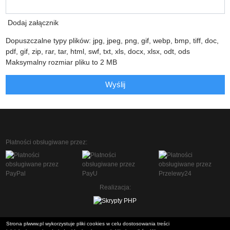
Dodaj załącznik
Dopuszczalne typy plików: jpg, jpeg, png, gif, webp, bmp, tiff, doc,
pdf, gif, zip, rar, tar, html, swf, txt, xls, docx, xlsx, odt, ods
Maksymalny rozmiar pliku to 2 MB
Wyślij
Płatności obsługiwane przez:
Realizacja:
Strona plwww.pl wykorzystuje pliki cookies w celu dostosowania treści