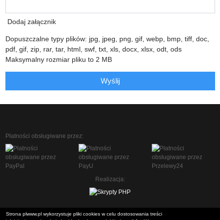
Dodaj załącznik
Dopuszczalne typy plików: jpg, jpeg, png, gif, webp, bmp, tiff, doc,
pdf, gif, zip, rar, tar, html, swf, txt, xls, docx, xlsx, odt, ods
Maksymalny rozmiar pliku to 2 MB
Wyślij
Płatności obsługiwane przez:
Realizacja:
Strona plwww.pl wykorzystuje pliki cookies w celu dostosowania treści