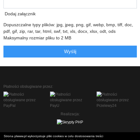
Dodaj załącznik
Dopuszczalne typy plików: jpg, jpeg, png, gif, webp, bmp, tiff, doc,
pdf, gif, zip, rar, tar, html, swf, txt, xls, docx, xlsx, odt, ods
Maksymalny rozmiar pliku to 2 MB
Wyślij
Płatności obsługiwane przez:
Realizacja:
Strona plwww.pl wykorzystuje pliki cookies w celu dostosowania treści