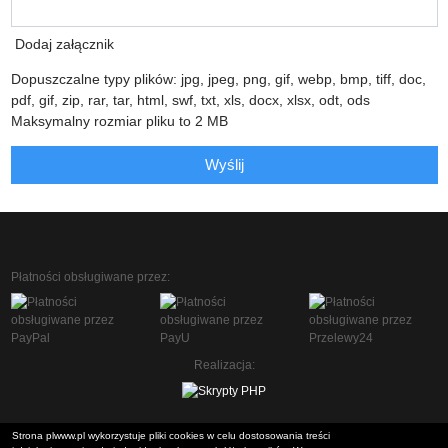
Dodaj załącznik
Dopuszczalne typy plików: jpg, jpeg, png, gif, webp, bmp, tiff, doc,
pdf, gif, zip, rar, tar, html, swf, txt, xls, docx, xlsx, odt, ods
Maksymalny rozmiar pliku to 2 MB
Wyślij
Płatności obsługiwane przez:
Realizacja:
Strona plwww.pl wykorzystuje pliki cookies w celu dostosowania treści