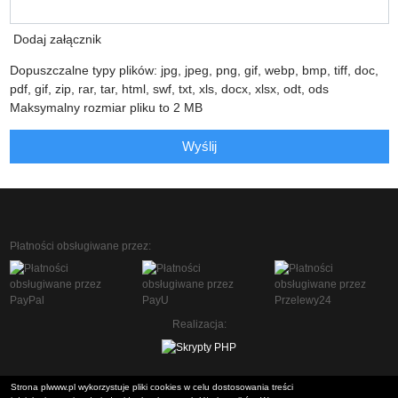
Dodaj załącznik
Dopuszczalne typy plików: jpg, jpeg, png, gif, webp, bmp, tiff, doc,
pdf, gif, zip, rar, tar, html, swf, txt, xls, docx, xlsx, odt, ods
Maksymalny rozmiar pliku to 2 MB
Wyślij
Płatności obsługiwane przez:
Realizacja:
Strona plwww.pl wykorzystuje pliki cookies w celu dostosowania treści