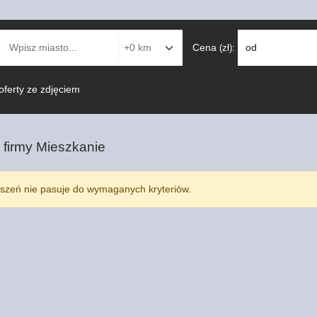
Cena
:
od
(zł)
oferty ze zdjęciem
 firmy
Mieszkanie
szeń nie pasuje do wymaganych kryteriów.