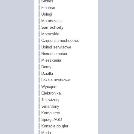
Biznes
Finanse
Usługi
Motoryzacja
Samochody
Motocykle
Części samochodowe
Usługi serwisowe
Nieruchomości
Mieszkania
Domy
Działki
Lokale użytkowe
Wynajem
Elektronika
Telewizory
Smartfony
Komputery
Sprzęt AGD
Konsole do gier
Moda