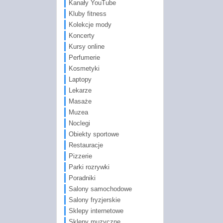
Kanały YouTube
Kluby fitness
Kolekcje mody
Koncerty
Kursy online
Perfumerie
Kosmetyki
Laptopy
Lekarze
Masaże
Muzea
Noclegi
Obiekty sportowe
Restauracje
Pizzerie
Parki rozrywki
Poradniki
Salony samochodowe
Salony fryzjerskie
Sklepy internetowe
Sklepy muzyczne