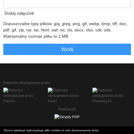
Dodaj załącznik
Dopuszczalne typy plików: jpg, jpeg, png, gif, webp, bmp, tiff, doc,
pdf, gif, zip, rar, tar, html, swf, txt, xls, docx, xlsx, odt, ods
Maksymalny rozmiar pliku to 2 MB
Wyślij
Płatności obsługiwane przez:
Realizacja:
Strona plwww.pl wykorzystuje pliki cookies w celu dostosowania treści