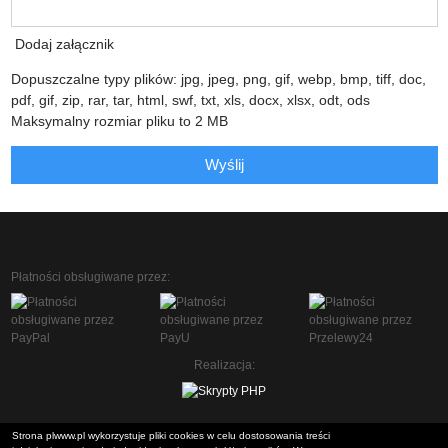
Dodaj załącznik
Dopuszczalne typy plików: jpg, jpeg, png, gif, webp, bmp, tiff, doc,
pdf, gif, zip, rar, tar, html, swf, txt, xls, docx, xlsx, odt, ods
Maksymalny rozmiar pliku to 2 MB
Wyślij
Płatności obsługiwane przez:
Realizacja:
Strona plwww.pl wykorzystuje pliki cookies w celu dostosowania treści