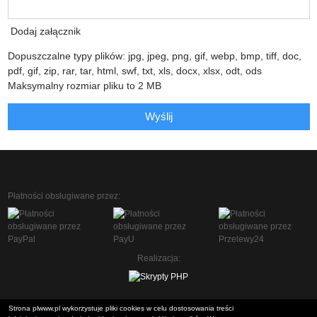
Dodaj załącznik
Dopuszczalne typy plików: jpg, jpeg, png, gif, webp, bmp, tiff, doc,
pdf, gif, zip, rar, tar, html, swf, txt, xls, docx, xlsx, odt, ods
Maksymalny rozmiar pliku to 2 MB
Wyślij
Płatności obsługiwane przez:
Realizacja:
Strona plwww.pl wykorzystuje pliki cookies w celu dostosowania treści