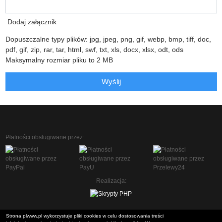
Dodaj załącznik
Dopuszczalne typy plików: jpg, jpeg, png, gif, webp, bmp, tiff, doc,
pdf, gif, zip, rar, tar, html, swf, txt, xls, docx, xlsx, odt, ods
Maksymalny rozmiar pliku to 2 MB
Wyślij
Płatności obsługiwane przez:
Realizacja:
Strona plwww.pl wykorzystuje pliki cookies w celu dostosowania treści