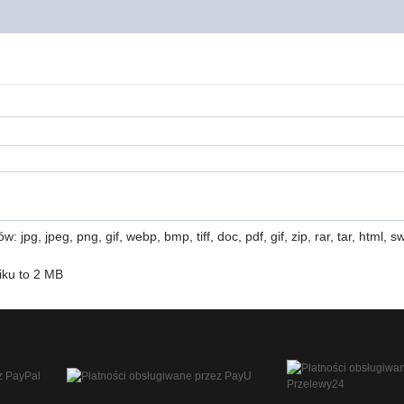
 jpg, jpeg, png, gif, webp, bmp, tiff, doc, pdf, gif, zip, rar, tar, html, swf
iku to 2 MB