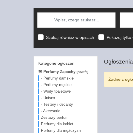
Szukaj również w opisach
Pokazuj tylko 
Ogłoszenia
Kategorie ogłoszeń
🌸 Perfumy Zapachy
[powrót]
· Perfumy damskie
Żadne z ogło
· Perfumy męskie
· Wody toaletowe
· Unisex
· Testery i decanty
· Akcesoria
Zestawy perfum
Perfumy dla kobiet
Perfumy dla mężczyzn