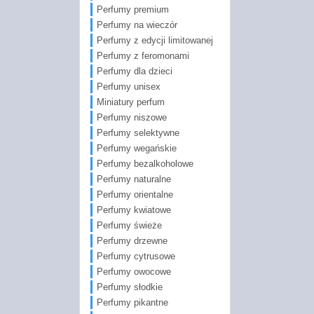
Perfumy premium
Perfumy na wieczór
Perfumy z edycji limitowanej
Perfumy z feromonami
Perfumy dla dzieci
Perfumy unisex
Miniatury perfum
Perfumy niszowe
Perfumy selektywne
Perfumy wegańskie
Perfumy bezalkoholowe
Perfumy naturalne
Perfumy orientalne
Perfumy kwiatowe
Perfumy świeże
Perfumy drzewne
Perfumy cytrusowe
Perfumy owocowe
Perfumy słodkie
Perfumy pikantne