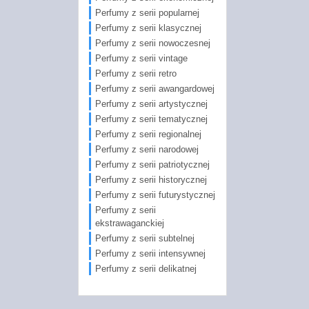
Perfumy z serii popularnej
Perfumy z serii klasycznej
Perfumy z serii nowoczesnej
Perfumy z serii vintage
Perfumy z serii retro
Perfumy z serii awangardowej
Perfumy z serii artystycznej
Perfumy z serii tematycznej
Perfumy z serii regionalnej
Perfumy z serii narodowej
Perfumy z serii patriotycznej
Perfumy z serii historycznej
Perfumy z serii futurystycznej
Perfumy z serii
ekstrawaganckiej
Perfumy z serii subtelnej
Perfumy z serii intensywnej
Perfumy z serii delikatnej