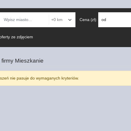
Cena
:
od
(zł)
oferty ze zdjęciem
 firmy
Mieszkanie
szeń nie pasuje do wymaganych kryteriów.