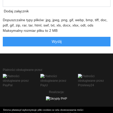
Dodaj załącznik
Dopuszczalne typy plików: jpg, jpeg, png, gif, webp, bmp, tiff, doc,
pdf, gif, zip, rar, tar, html, swf, txt, xls, docx, xlsx, odt, ods
Maksymalny rozmiar pliku to 2 MB
Wyślij
Płatności obsługiwane przez:
Realizacja:
Strona plwww.pl wykorzystuje pliki cookies w celu dostosowania treści