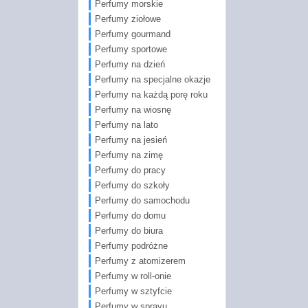
Perfumy morskie
Perfumy ziołowe
Perfumy gourmand
Perfumy sportowe
Perfumy na dzień
Perfumy na specjalne okazje
Perfumy na każdą porę roku
Perfumy na wiosnę
Perfumy na lato
Perfumy na jesień
Perfumy na zimę
Perfumy do pracy
Perfumy do szkoły
Perfumy do samochodu
Perfumy do domu
Perfumy do biura
Perfumy podróżne
Perfumy z atomizerem
Perfumy w roll-onie
Perfumy w sztyfcie
Perfumy w sprayu