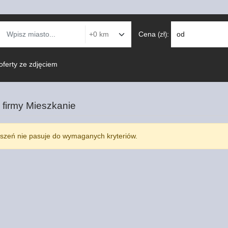
Cena
:
od
(zł)
oferty ze zdjęciem
 firmy
Mieszkanie
szeń nie pasuje do wymaganych kryteriów.