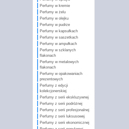
Perfumy w kremie
Perfumy w żelu
Perfumy w olejku
Perfumy w pudrze
Perfumy w kapsułkach
Perfumy w saszetkach
Perfumy w ampułkach
Perfumy w szklanych
flakonach
Perfumy w metalowych
flakonach
Perfumy w opakowaniach
prezentowych
Perfumy z edycji
kolekcjonerskiej
Perfumy z serii ekskluzywnej
Perfumy z serii podróżnej
Perfumy z serii profesjonalnej
Perfumy z serii luksusowej
Perfumy z serii ekonomicznej
Perfumy z serii popularnej