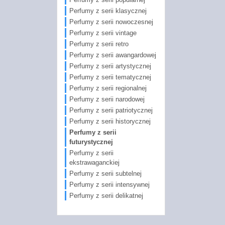
Perfumy z serii klasycznej
Perfumy z serii nowoczesnej
Perfumy z serii vintage
Perfumy z serii retro
Perfumy z serii awangardowej
Perfumy z serii artystycznej
Perfumy z serii tematycznej
Perfumy z serii regionalnej
Perfumy z serii narodowej
Perfumy z serii patriotycznej
Perfumy z serii historycznej
Perfumy z serii
futurystycznej
Perfumy z serii
ekstrawaganckiej
Perfumy z serii subtelnej
Perfumy z serii intensywnej
Perfumy z serii delikatnej