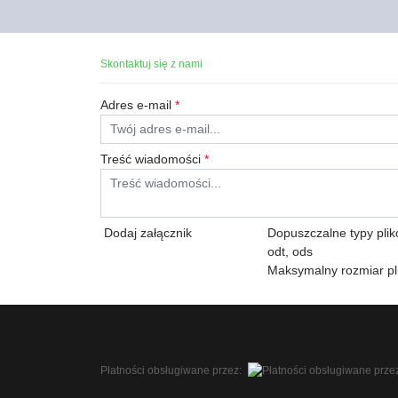
Skontaktuj się z nami
Adres e-mail
*
Treść wiadomości
*
Dodaj załącznik
Dopuszczalne typy plików:
odt, ods
Maksymalny rozmiar pl
Płatności obsługiwane przez: