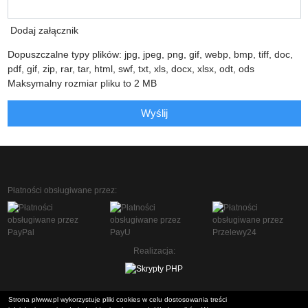
Dodaj załącznik
Dopuszczalne typy plików: jpg, jpeg, png, gif, webp, bmp, tiff, doc,
pdf, gif, zip, rar, tar, html, swf, txt, xls, docx, xlsx, odt, ods
Maksymalny rozmiar pliku to 2 MB
Wyślij
Płatności obsługiwane przez:
Realizacja:
Strona plwww.pl wykorzystuje pliki cookies w celu dostosowania treści