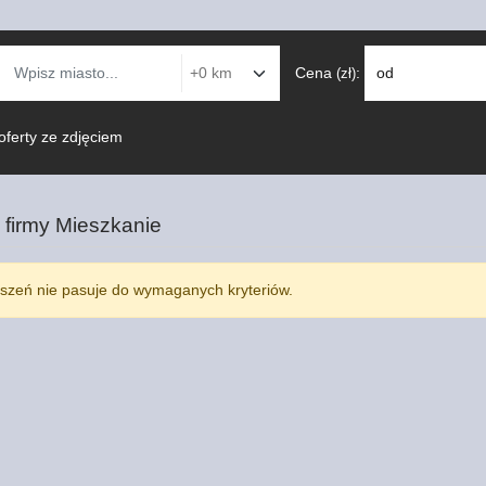
Cena
:
od
(zł)
oferty ze zdjęciem
 firmy
Mieszkanie
szeń nie pasuje do wymaganych kryteriów.