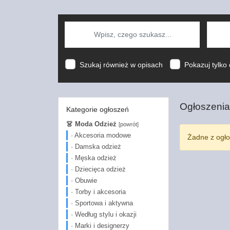
Szukaj również w opisach
Pokazuj tylko 
Ogłoszenia
Kategorie ogłoszeń
👗 Moda Odzież
[powrót]
· Akcesoria modowe
Żadne z ogło
· Damska odzież
· Męska odzież
· Dziecięca odzież
· Obuwie
· Torby i akcesoria
· Sportowa i aktywna
· Według stylu i okazji
· Marki i designerzy