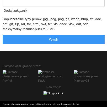
Dodaj załącznik
Dopuszczalne typy plików: jpg, jpeg, png, gif, webp, bmp, tiff, doc,
pdf, gif, zip, rar, tar, html, swf, txt, xls, docx, xlsx, odt, ods
Maksymalny rozmiar pliku to 2 MB
Wyślij
Płatności obsługiwane przez:
Realizacja:
Strona plwww.pl wykorzystuje pliki cookies w celu dostosowania treści