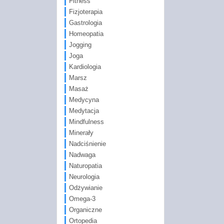
Fitness
Fizjoterapia
Gastrologia
Homeopatia
Jogging
Joga
Kardiologia
Marsz
Masaż
Medycyna
Medytacja
Mindfulness
Minerały
Nadciśnienie
Nadwaga
Naturopatia
Neurologia
Odżywianie
Omega-3
Organiczne
Ortopedia