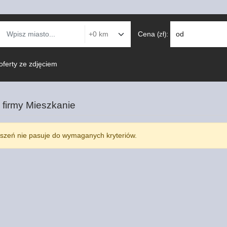
Cena
:
od
(zł)
oferty ze zdjęciem
 firmy
Mieszkanie
szeń nie pasuje do wymaganych kryteriów.