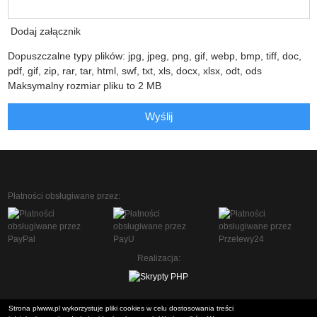
Dodaj załącznik
Dopuszczalne typy plików: jpg, jpeg, png, gif, webp, bmp, tiff, doc,
pdf, gif, zip, rar, tar, html, swf, txt, xls, docx, xlsx, odt, ods
Maksymalny rozmiar pliku to 2 MB
Wyślij
Płatności obsługiwane przez:
Realizacja:
Strona plwww.pl wykorzystuje pliki cookies w celu dostosowania treści