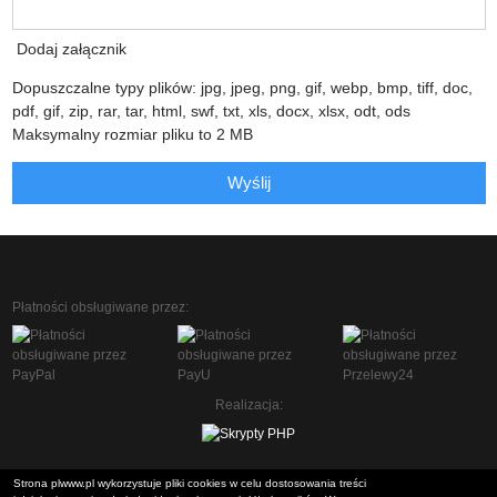
Dodaj załącznik
Dopuszczalne typy plików: jpg, jpeg, png, gif, webp, bmp, tiff, doc,
pdf, gif, zip, rar, tar, html, swf, txt, xls, docx, xlsx, odt, ods
Maksymalny rozmiar pliku to 2 MB
Wyślij
Płatności obsługiwane przez:
Realizacja:
Strona plwww.pl wykorzystuje pliki cookies w celu dostosowania treści