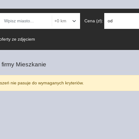
Cena
:
od
(zł)
oferty ze zdjęciem
 firmy
Mieszkanie
szeń nie pasuje do wymaganych kryteriów.