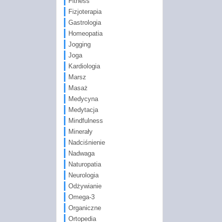
Fitness
Fizjoterapia
Gastrologia
Homeopatia
Jogging
Joga
Kardiologia
Marsz
Masaż
Medycyna
Medytacja
Mindfulness
Minerały
Nadciśnienie
Nadwaga
Naturopatia
Neurologia
Odżywianie
Omega-3
Organiczne
Ortopedia