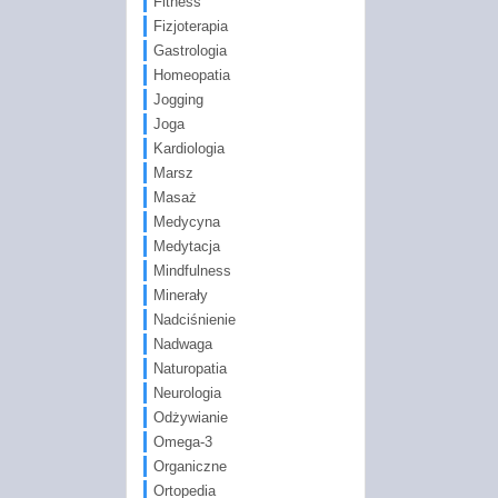
Fitness
Fizjoterapia
Gastrologia
Homeopatia
Jogging
Joga
Kardiologia
Marsz
Masaż
Medycyna
Medytacja
Mindfulness
Minerały
Nadciśnienie
Nadwaga
Naturopatia
Neurologia
Odżywianie
Omega-3
Organiczne
Ortopedia