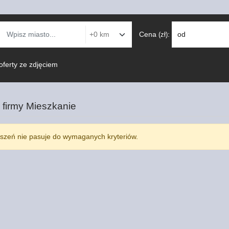
Cena
:
od
(zł)
oferty ze zdjęciem
 firmy
Mieszkanie
szeń nie pasuje do wymaganych kryteriów.