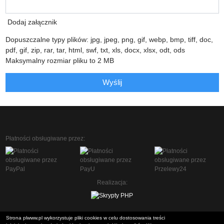
Dodaj załącznik
Dopuszczalne typy plików: jpg, jpeg, png, gif, webp, bmp, tiff, doc,
pdf, gif, zip, rar, tar, html, swf, txt, xls, docx, xlsx, odt, ods
Maksymalny rozmiar pliku to 2 MB
Wyślij
Płatności obsługiwane przez:
Realizacja:
Strona plwww.pl wykorzystuje pliki cookies w celu dostosowania treści