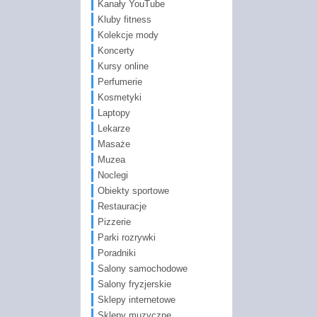
Kanały YouTube
Kluby fitness
Kolekcje mody
Koncerty
Kursy online
Perfumerie
Kosmetyki
Laptopy
Lekarze
Masaże
Muzea
Noclegi
Obiekty sportowe
Restauracje
Pizzerie
Parki rozrywki
Poradniki
Salony samochodowe
Salony fryzjerskie
Sklepy internetowe
Sklepy muzyczne