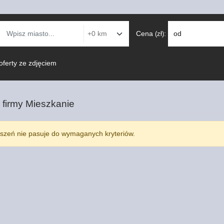
Cena
:
od
(zł)
oferty ze zdjęciem
 firmy
Mieszkanie
szeń nie pasuje do wymaganych kryteriów.