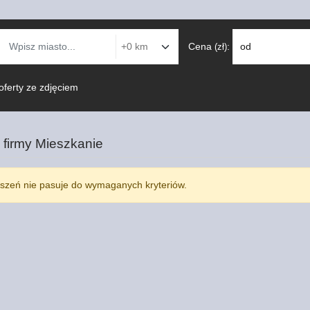
Cena
:
od
(zł)
oferty ze zdjęciem
 firmy
Mieszkanie
szeń nie pasuje do wymaganych kryteriów.