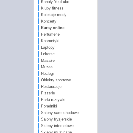
Kanały YouTube
Kluby fitness
Kolekcje mody
Koncerty
Kursy online
Perfumerie
Kosmetyki
Laptopy
Lekarze
Masaże
Muzea
Noclegi
Obiekty sportowe
Restauracje
Pizzerie
Parki rozrywki
Poradniki
Salony samochodowe
Salony fryzjerskie
Sklepy internetowe
Sklepy muzyczne