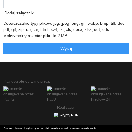
Dodaj załącznik
Dopuszczalne typy plików: jpg, jpeg, png, gif, webp, bmp, tiff, doc,
pdf, gif, zip, rar, tar, html, swf, txt, xls, docx, xlsx, odt, ods
Maksymalny rozmiar pliku to 2 MB
Wyślij
Płatności obsługiwane przez:
Realizacja:
Strona plwww.pl wykorzystuje pliki cookies w celu dostosowania treści