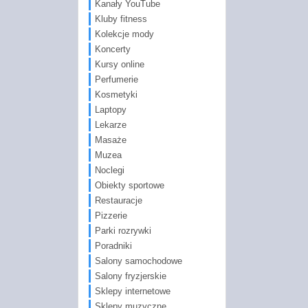
Kanały YouTube
Kluby fitness
Kolekcje mody
Koncerty
Kursy online
Perfumerie
Kosmetyki
Laptopy
Lekarze
Masaże
Muzea
Noclegi
Obiekty sportowe
Restauracje
Pizzerie
Parki rozrywki
Poradniki
Salony samochodowe
Salony fryzjerskie
Sklepy internetowe
Sklepy muzyczne