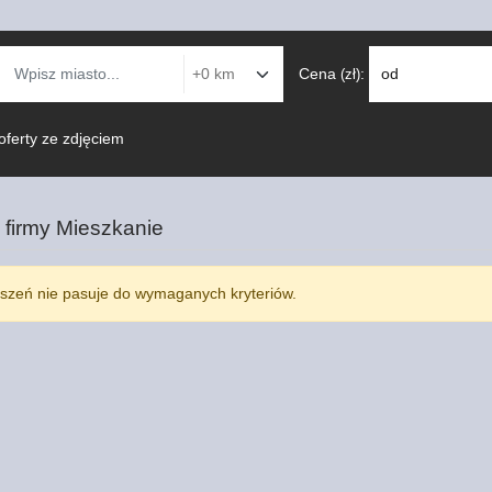
Cena
:
od
(zł)
oferty ze zdjęciem
 firmy
Mieszkanie
szeń nie pasuje do wymaganych kryteriów.