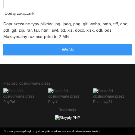
Dodaj załącznik
Dopuszczalne typy plików: jpg, jpeg, png, gif, webp, bmp, tiff, doc,
pdf, gif, zip, rar, tar, html, swf, txt, xls, docx, xlsx, odt, ods
Maksymalny rozmiar pliku to 2 MB
Wyślij
Płatności obsługiwane przez:
Realizacja:
Strona plwww.pl wykorzystuje pliki cookies w celu dostosowania treści