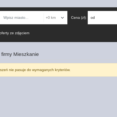
Cena
:
od
(zł)
oferty ze zdjęciem
 firmy
Mieszkanie
szeń nie pasuje do wymaganych kryteriów.