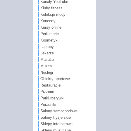
Kanały YouTube
Kluby fitness
Kolekcje mody
Koncerty
Kursy online
Perfumerie
Kosmetyki
Laptopy
Lekarze
Masaże
Muzea
Noclegi
Obiekty sportowe
Restauracje
Pizzerie
Parki rozrywki
Poradniki
Salony samochodowe
Salony fryzjerskie
Sklepy internetowe
Sklepy muzyczne