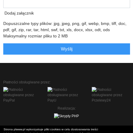
Dodaj załącznik
Dopuszczalne typy plików: jpg, jpeg, png, gif, webp, bmp, tiff, doc,
pdf, gif, zip, rar, tar, html, swf, txt, xls, docx, xlsx, odt, ods
Maksymalny rozmiar pliku to 2 MB
Wyślij
Płatności obsługiwane przez:
Realizacja:
Strona plwww.pl wykorzystuje pliki cookies w celu dostosowania treści