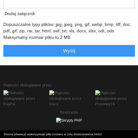
Dodaj załącznik
Dopuszczalne typy plików: jpg, jpeg, png, gif, webp, bmp, tiff, doc,
pdf, gif, zip, rar, tar, html, swf, txt, xls, docx, xlsx, odt, ods
Maksymalny rozmiar pliku to 2 MB
Wyślij
Płatności obsługiwane przez:
Realizacja:
Strona plwww.pl wykorzystuje pliki cookies w celu dostosowania treści