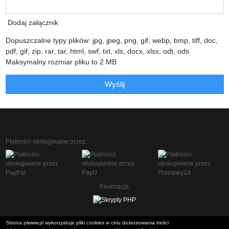
Dodaj załącznik
Dopuszczalne typy plików: jpg, jpeg, png, gif, webp, bmp, tiff, doc,
pdf, gif, zip, rar, tar, html, swf, txt, xls, docx, xlsx, odt, ods
Maksymalny rozmiar pliku to 2 MB
Wyślij
Płatności obsługiwane przez:
Realizacja:
Strona plwww.pl wykorzystuje pliki cookies w celu dostosowania treści