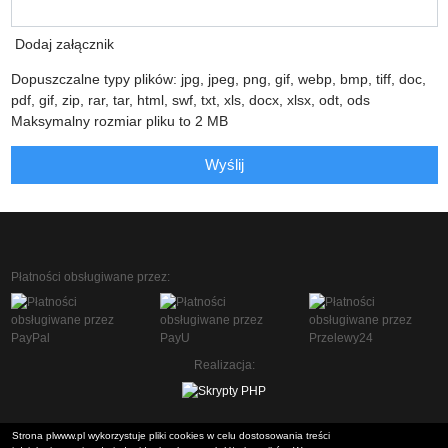
Dodaj załącznik
Dopuszczalne typy plików: jpg, jpeg, png, gif, webp, bmp, tiff, doc,
pdf, gif, zip, rar, tar, html, swf, txt, xls, docx, xlsx, odt, ods
Maksymalny rozmiar pliku to 2 MB
Wyślij
Płatności obsługiwane przez:
Realizacja:
Strona plwww.pl wykorzystuje pliki cookies w celu dostosowania treści