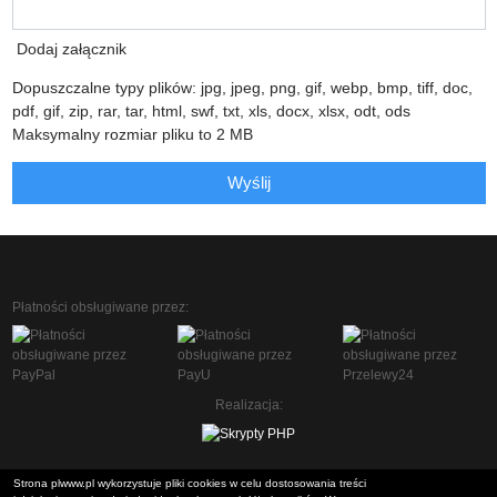
Dodaj załącznik
Dopuszczalne typy plików: jpg, jpeg, png, gif, webp, bmp, tiff, doc,
pdf, gif, zip, rar, tar, html, swf, txt, xls, docx, xlsx, odt, ods
Maksymalny rozmiar pliku to 2 MB
Wyślij
Płatności obsługiwane przez:
Realizacja:
Strona plwww.pl wykorzystuje pliki cookies w celu dostosowania treści