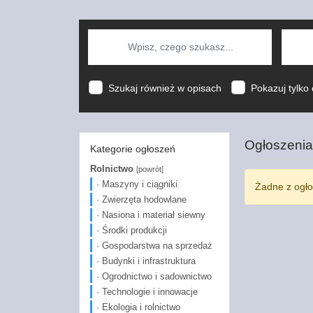
Szukaj również w opisach
Pokazuj tylko 
Ogłoszenia
Kategorie ogłoszeń
Rolnictwo
[powrót]
· Maszyny i ciągniki
Żadne z ogło
· Zwierzęta hodowlane
· Nasiona i materiał siewny
· Środki produkcji
· Gospodarstwa na sprzedaż
· Budynki i infrastruktura
· Ogrodnictwo i sadownictwo
· Technologie i innowacje
· Ekologia i rolnictwo