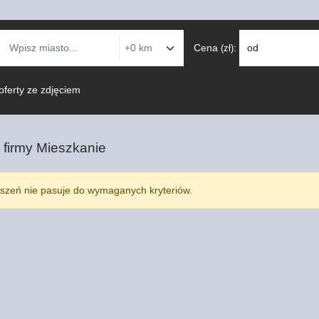
Cena
:
od
(zł)
oferty ze zdjęciem
 firmy
Mieszkanie
szeń nie pasuje do wymaganych kryteriów.