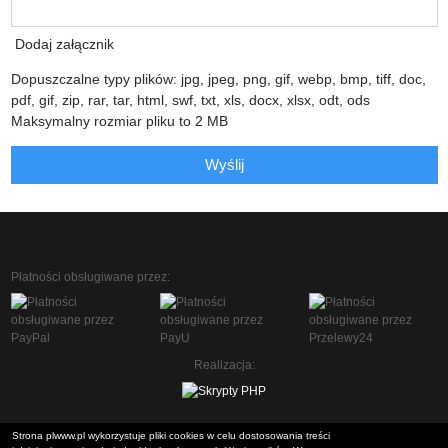
Dodaj załącznik
Dopuszczalne typy plików: jpg, jpeg, png, gif, webp, bmp, tiff, doc,
pdf, gif, zip, rar, tar, html, swf, txt, xls, docx, xlsx, odt, ods
Maksymalny rozmiar pliku to 2 MB
Wyślij
Płatności obsługiwane przez:
Realizacja:
Strona plwww.pl wykorzystuje pliki cookies w celu dostosowania treści