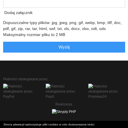
Dodaj załącznik
Dopuszczalne typy plików: jpg, jpeg, png, gif, webp, bmp, tiff, doc,
pdf, gif, zip, rar, tar, html, swf, txt, xls, docx, xlsx, odt, ods
Maksymalny rozmiar pliku to 2 MB
Wyślij
Płatności obsługiwane przez:
Realizacja:
Strona plwww.pl wykorzystuje pliki cookies w celu dostosowania treści