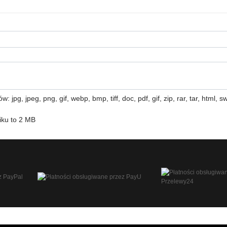
 jpg, jpeg, png, gif, webp, bmp, tiff, doc, pdf, gif, zip, rar, tar, html, swf
iku to 2 MB