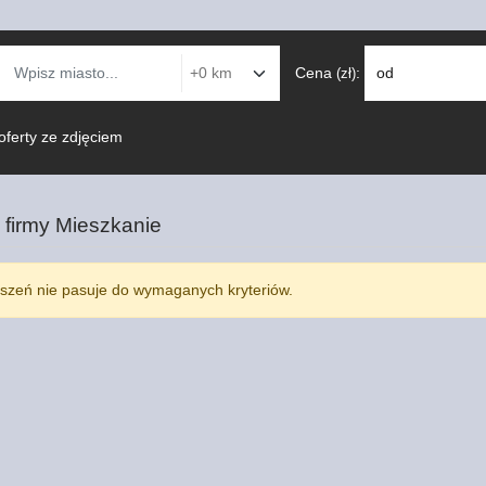
Cena
:
od
(zł)
oferty ze zdjęciem
 firmy
Mieszkanie
szeń nie pasuje do wymaganych kryteriów.