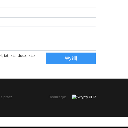
, txt, xls, docx, xlsx,
Wyślij
Realizacja: