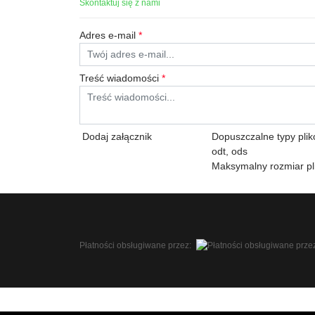
Skontaktuj się z nami
Adres e-mail
*
Treść wiadomości
*
Dodaj załącznik
Dopuszczalne typy plików:
odt, ods
Maksymalny rozmiar pl
Płatności obsługiwane przez: