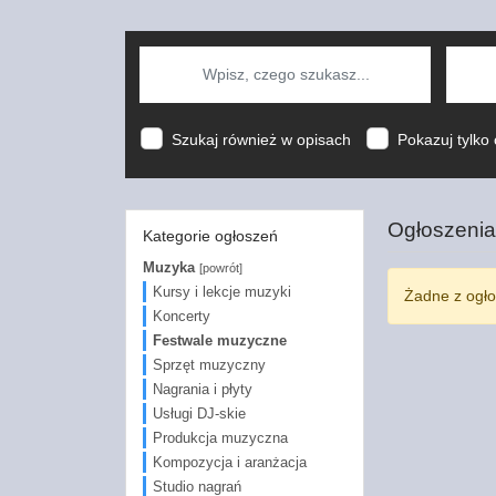
Szukaj również w opisach
Pokazuj tylko 
Ogłoszenia
Kategorie ogłoszeń
Muzyka
[powrót]
Kursy i lekcje muzyki
Żadne z ogło
Koncerty
Festwale muzyczne
Sprzęt muzyczny
Nagrania i płyty
Usługi DJ-skie
Produkcja muzyczna
Kompozycja i aranżacja
Studio nagrań