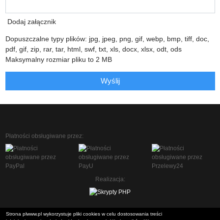
Dodaj załącznik
Dopuszczalne typy plików: jpg, jpeg, png, gif, webp, bmp, tiff, doc,
pdf, gif, zip, rar, tar, html, swf, txt, xls, docx, xlsx, odt, ods
Maksymalny rozmiar pliku to 2 MB
Wyślij
Płatności obsługiwane przez:
Realizacja:
Strona plwww.pl wykorzystuje pliki cookies w celu dostosowania treści