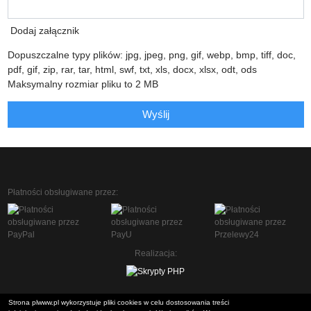
Dodaj załącznik
Dopuszczalne typy plików: jpg, jpeg, png, gif, webp, bmp, tiff, doc,
pdf, gif, zip, rar, tar, html, swf, txt, xls, docx, xlsx, odt, ods
Maksymalny rozmiar pliku to 2 MB
Wyślij
Płatności obsługiwane przez:
Realizacja:
Strona plwww.pl wykorzystuje pliki cookies w celu dostosowania treści