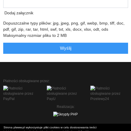
Dodaj załącznik
Dopuszczalne typy plików: jpg, jpeg, png, gif, webp, bmp, tiff, doc,
pdf, gif, zip, rar, tar, html, swf, txt, xls, docx, xlsx, odt, ods
Maksymalny rozmiar pliku to 2 MB
Wyślij
Płatności obsługiwane przez:
Realizacja:
Strona plwww.pl wykorzystuje pliki cookies w celu dostosowania treści